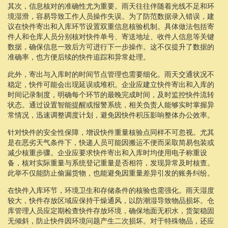
其次，信息核对的准确性尤为重要。雨天往往伴随着光线不足和环
境湿滑，容易导致工作人员操作失误。为了防范数据录入错误，建
议在快件寄出和入库环节设置双重信息核验机制。具体做法包括寄
件人和仓库人员分别核对快件单号、寄送地址、收件人信息等关键
数据，确保信息一致后方可进行下一步操作。这不仅提升了数据的
准确率，也方便后续的快件追踪和异常处理。
此外，寄出与入库时的时间节点管理也需要细化。雨天交通状况不
稳定，快件可能会出现延误或堆积。企业应建立快件寄出和入库的
时间记录制度，明确每个环节的最晚完成时间，及时监控快件流转
状态。通过设置智能提醒或报警系统，相关负责人能够实时掌握异
常情况，迅速调整调度计划，避免因快件积压影响整体办公效率。
针对快件的安全性保障，增设快件重量核验点同样不可忽视。尤其
是在恶劣天气条件下，快递人员可能因搬运不便而采取简易包装或
减少核重步骤。企业应要求快件寄出和入库时均使用电子称重设
备，核对实际重量与系统登记重量是否相符，发现异常及时核查。
此举不仅能防止偷漏货物，也能避免因重量差异引发的账务纠纷。
在快件入库环节，环境卫生和存储条件的核验也需强化。雨天湿度
较大，快件存放区域应保持干燥通风，以防潮湿导致物品损坏。仓
库管理人员应定期检查快件存放环境，确保地面无积水，货架稳固
无倾斜，防止快件因环境问题产生二次损坏。对于特殊物品，还应